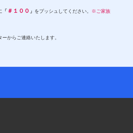
＃１００
に
「
」
をプッシュしてください。
※ご家族
ターからご連絡いたします。