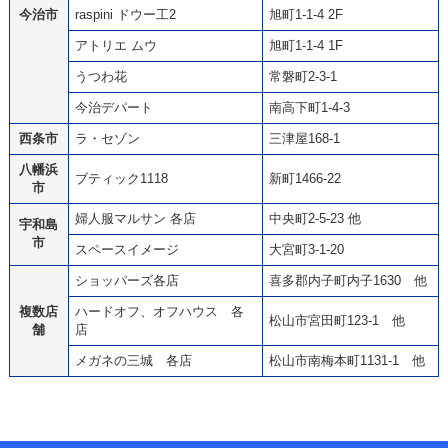
今治市
raspini ドウー工2
旭町1-1-4 2F
アトリエ ムウ
旭町1-1-4 1F
うつわ花
常磐町2-3-1
今治デパート
南高下町1-4-3
西条市
ラ・セゾン
三津屋168-1
八幡浜
ブティック1118
新町1466-22
市
婦人服マルサン 各店
中央町2-5-23 他
宇和島
市
スペースイメージ
大宮町3-1-20
ショッパーズ各店
喜多郡内子町内子1630 他
複数店
ハードオフ、オフハウス 各
松山市宮田町123-1 他
舗
店
メガネの三城 各店
松山市南梅本町1131-1 他