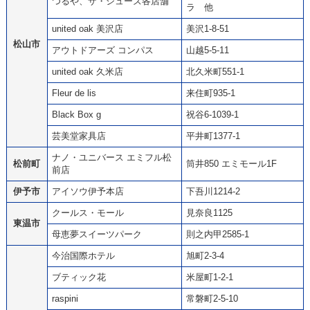
つるや、ザ・シューズ各店舗
ラ 他
united oak 美沢店
美沢1-8-51
松山市
アウトドアーズ コンパス
山越5-5-11
united oak 久米店
北久米町551-1
Fleur de lis
来住町935-1
Black Box g
祝谷6-1039-1
芸美堂家具店
平井町1377-1
ナノ・ユニバース エミフル松
松前町
筒井850 エミモール1F
前店
伊予市
アイソウ伊予本店
下吾川1214-2
クールス・モール
見奈良1125
東温市
母恵夢スイーツパーク
則之内甲2585-1
今治国際ホテル
旭町2-3-4
ブティック花
米屋町1-2-1
raspini
常磐町2-5-10