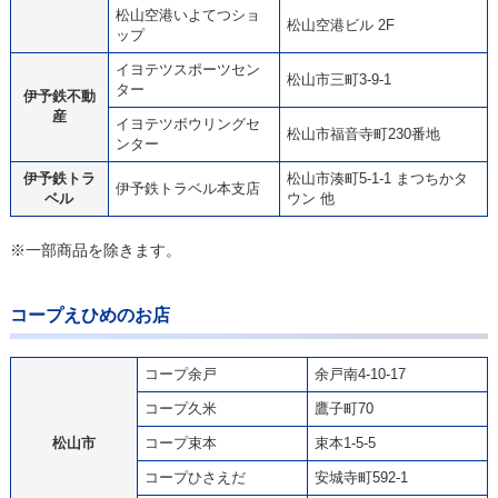
松山空港いよてつショ
松山空港ビル 2F
ップ
イヨテツスポーツセン
松山市三町3-9-1
ター
伊予鉄不動
産
イヨテツボウリングセ
松山市福音寺町230番地
ンター
伊予鉄トラ
松山市湊町5-1-1 まつちかタ
伊予鉄トラベル本支店
ベル
ウン 他
※一部商品を除きます。
コープえひめのお店
コープ余戸
余戸南4-10-17
コープ久米
鷹子町70
松山市
コープ束本
束本1-5-5
コープひさえだ
安城寺町592-1