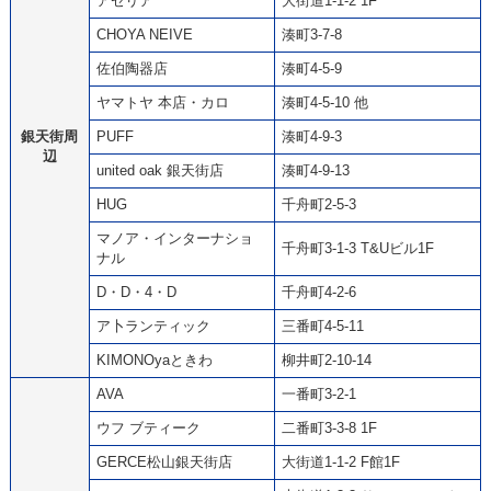
アゼリア
大街道1-1-2 1F
CHOYA NEIVE
湊町3-7-8
佐伯陶器店
湊町4-5-9
ヤマトヤ 本店・カロ
湊町4-5-10 他
銀天街周
PUFF
湊町4-9-3
辺
united oak 銀天街店
湊町4-9-13
HUG
千舟町2-5-3
マノア・インターナショ
千舟町3-1-3 T&Uビル1F
ナル
D・D・4・D
千舟町4-2-6
ア卜ランティック
三番町4-5-11
KIMONOyaときわ
柳井町2-10-14
AVA
一番町3-2-1
ウフ ブティーク
二番町3-3-8 1F
GERCE松山銀天街店
大街道1-1-2 F館1F