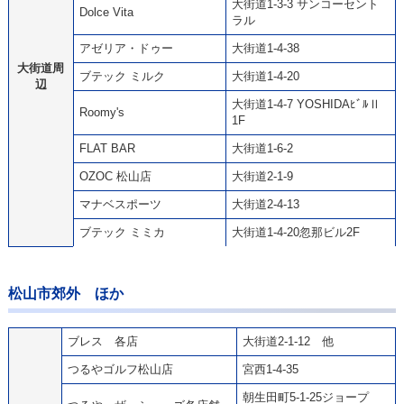
大街道1-3-3 サンコーセント
Dolce Vita
ラル
アゼリア・ドゥー
大街道1-4-38
大街道周
ブテック ミルク
大街道1-4-20
辺
大街道1-4-7 YOSHIDAﾋﾞﾙⅡ
Roomy's
1F
FLAT BAR
大街道1-6-2
OZOC 松山店
大街道2-1-9
マナベスポーツ
大街道2-4-13
ブテック ミミカ
大街道1-4-20忽那ビル2F
松山市郊外 ほか
ブレス 各店
大街道2-1-12 他
つるやゴルフ松山店
宮西1-4-35
朝生田町5-1-25ジョープ