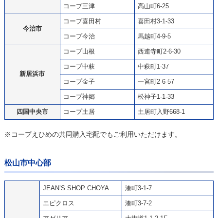
コープ三津
高山町6-25
コープ喜田村
喜田村3-1-33
今治市
コープ今治
馬越町4-9-5
コープ山根
西連寺町2-6-30
コープ中萩
中萩町1-37
新居浜市
コープ金子
一宮町2-6-57
コープ神郷
松神子1-1-33
四国中央市
コープ土居
土居町入野668-1
※コープえひめの共同購入宅配でもご利用いただけます。
松山市中心部
JEAN’S SHOP CHOYA
湊町3-1-7
エピクロス
湊町3-7-2