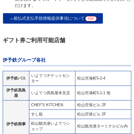
だけます。
→前払式支払手段情報提供事項について
ギフト券ご利用可能店舗
伊予鉄グループ各社
いよてつチケットセン
伊予鉄バス
松山市湊町5-2-4
ター
伊予鉄髙島
いよてつ髙島屋本支店
松山市湊町5-1-1 他
屋
CHEF'S KITCHEN
松山空港ビル 2F
すし処
松山空港ビル 2F
松山観光港いよてつシ
伊予鉄商事
松山観光港ターミナルビル内
ョップ