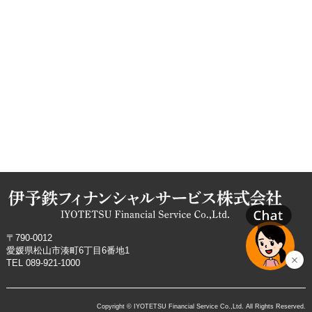
〒790-0012
愛媛県松山市湊町6丁目6番地1
TEL 089-921-1000
Copyright © IYOTETSU Financial Service Co.,Ltd. All Rights Reserved.